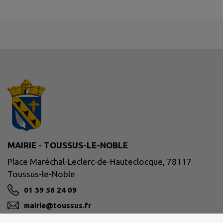
MAIRIE - TOUSSUS-LE-NOBLE
Place Maréchal-Leclerc-de-Hauteclocque, 78117
Toussus-le-Noble
01 39 56 24 09
mairie@toussus.fr
M'Y RENDRE