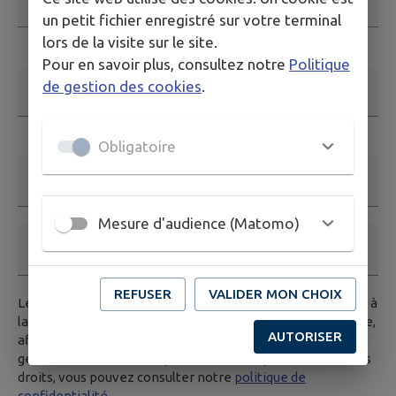
un petit fichier enregistré sur votre terminal
Ce champ est obligatoire
lors de la visite sur le site.
Pour en savoir plus, consultez notre
Politique
de gestion des cookies
.
Adresse email
*
Ce champ est obligatoire. Exemple: nom@exemple.org.
Obligatoire
Nom et prénom
Mesure d'audience (Matomo)
Téléphone
REFUSER
VALIDER MON CHOIX
Les données saisies dans ce formulaire seront transmises à
la mairie, et/ou au service compétent habilité par la mairie,
AUTORISER
afin de traiter votre demande. Pour en savoir plus sur la
gestion de vos données personnelles et pour excercer vos
droits, vous pouvez consulter notre
politique de
confidentialité.