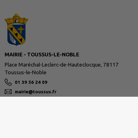
MAIRIE - TOUSSUS-LE-NOBLE
Place Maréchal-Leclerc-de-Hauteclocque, 78117
Toussus-le-Noble
01 39 56 24 09
mairie@toussus.fr
M'Y RENDRE
www.mairie-toussus.fr