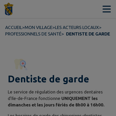
Contenu
Menu
Recherche
Pied de page
ACCUEIL
>
MON VILLAGE
>
LES ACTEURS LOCAUX
>
PROFESSIONNELS DE SANTÉ
>
DENTISTE DE GARDE
Dentiste de garde
Le service de régulation des urgences dentaires
d’Ile-de-France fonctionne
UNIQUEMENT les
dimanches et les jours fériés de 8h00 à 16h00
.
Les horaires de garde des chirurgiens-dentistes