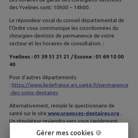
des Yvelines sont: 10h00 – 14h00.
Le répondeur vocal du conseil départemental de
l’Ordre vous communique les coordonnées du
chirurgien-dentiste de permanence de votre
secteur et les horaires de consultation. :
Yvelines : 01 39 51 21 21 / Essone : 01 69 10 00
40
Pour d'autres départements
:
https://www.iledefrance.ars.sante.fr/permanence
-des-soins-dentaires
Alternativement, remplir le questionnaire de
santé sur le site
www.urgences-dentaires.org
.
Un régulateur reviendra vers vous rapidement.
Gérer mes cookies 🍪