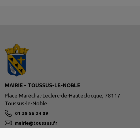
MAIRIE - TOUSSUS-LE-NOBLE
Place Maréchal-Leclerc-de-Hauteclocque, 78117
Toussus-le-Noble
01 39 56 24 09
mairie@toussus.fr
M'Y RENDRE