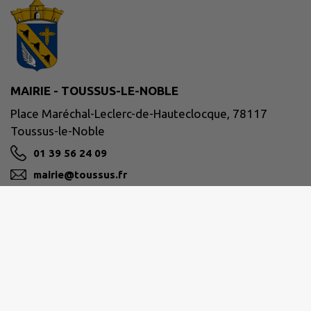
MAIRIE - TOUSSUS-LE-NOBLE
Place Maréchal-Leclerc-de-Hauteclocque, 78117
Toussus-le-Noble
01 39 56 24 09
mairie@toussus.fr
M'Y RENDRE
www.mairie-toussus.fr