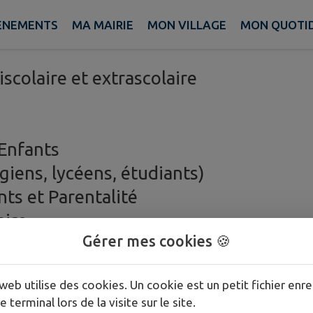
ÈNEMENTS
MA MAIRIE
MON VILLAGE
MON QUOTI
iscolaire et extrascolaire
 Enfants
égiens, lycéens, étudiants)
nts et Parentalité
ire
Gérer mes cookies 🍪
web utilise des cookies. Un cookie est un petit fichier enre
e terminal lors de la visite sur le site.