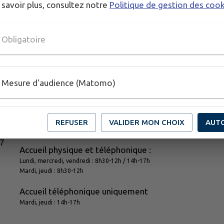
 savoir plus, consultez notre
Politique de gestion des coo
Obligatoire
Mesure d'audience (Matomo)
Horaires d'ouverture
REFUSER
VALIDER MON CHOIX
AUT
de la mairie
17
Accueil physique et téléphonique :
Lundi, mercredi, vendredi : 8h30-12h / 14h-17h
Mardi, jeudi : 8h30-12h
Accueil téléphonique uniquement
Mardi, jeudi : 14h-17h