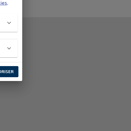
kies
.
ORISER