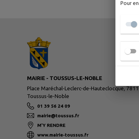
Pour en
MAIRIE - TOUSSUS-LE-NOBLE
Place Maréchal-Leclerc-de-Hauteclocque, 781
Toussus-le-Noble
01 39 56 24 09
mairie@toussus.fr
M'Y RENDRE
www.mairie-toussus.fr