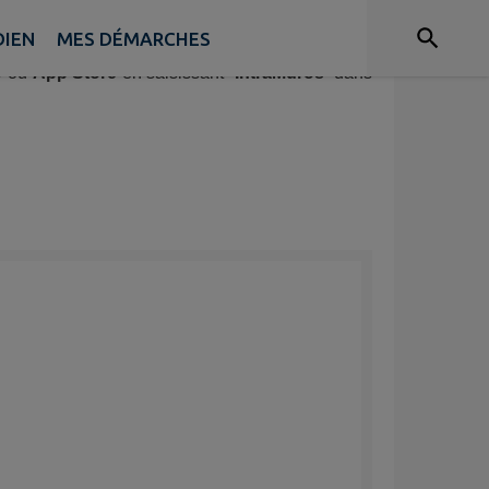
DIEN
MES DÉMARCHES
y
ou
App Store
en saisissant “
IntraMuros
” dans