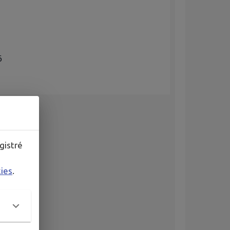
gistré
kies
.