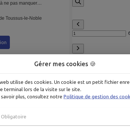
à ne pas manquer…
de Toussus-le-Noble
ion
responsable d’une
Gérer mes cookies 🍪
lication
ou
modifier vos
ication@toussus.fr.
web utilise des cookies. Un cookie est un petit fichier enre
e terminal lors de la visite sur le site.
 savoir plus, consultez notre
Politique de gestion des coo
Obligatoire