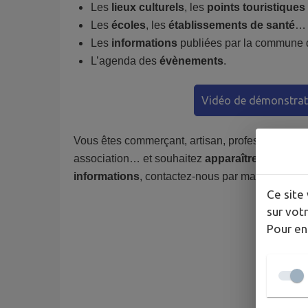
Les
lieux culturels
, les
points touristiques
Les
écoles
, les
établissements de santé
…
Les
informations
publiées par la commune 
L’agenda des
évènements
.
Vidéo de démonstrat
Vous êtes commerçant, artisan, professionnel, 
association… et souhaitez
apparaître sur l’app
informations
, contactez-nous par mail à
commun
Ce site 
sur votr
Pour en