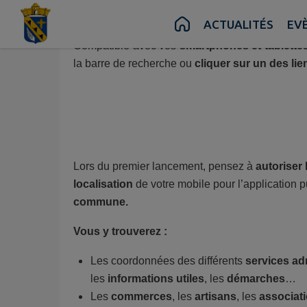
Pour ne plus rien manquer de l’actualité de Tous
Contenu
Menu
Recherche
Pied de page
ACTUALITÉS
EV
Compatible avec vos
smartphones et tablette
la barre de recherche
ou
cliquer sur un des li
Lors du premier lancement, pensez à
autoriser 
localisation
de votre mobile pour l’application 
commune.
Vous y trouverez :
Les coordonnées des différents
services adm
les
informations utiles
, les
démarches
…
Les
commerces
, les
artisans
, les
associat