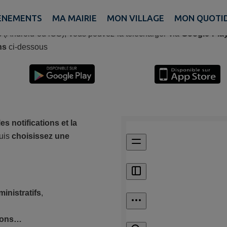
sus-le-Noble, installez l'
application mobile IntraMuros
!
ÈNEMENTS
MA MAIRIE
MON VILLAGE
MON QUOTI
s
(Android ou iOS), vous pouvez la télécharger via
Google Pla
ens
ci-dessous
les notifications et la
puis
choisissez une
inistratifs
,
ions…