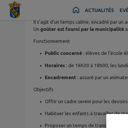
Etude surveillée
Contenu
Menu
Recherche
Pied de page
ACTUALITÉS
EV
L’étude surveillée est proposée aux élèves 
Il s’agit d’un temps calme, encadré par un a
Un
goûter est fourni par la municipalité
a
Fonctionnement
Public concerné
: élèves de l’école 
Horaires
: de 16h30 à 18h00, les lundi
Encadrement
: assuré par un animateu
Objectifs
Offrir un cadre serein pour les devoirs 
Habituer les enfants à travailler de 
Proposer un temps de transition entre 