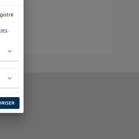
gistré
kies
.
ORISER