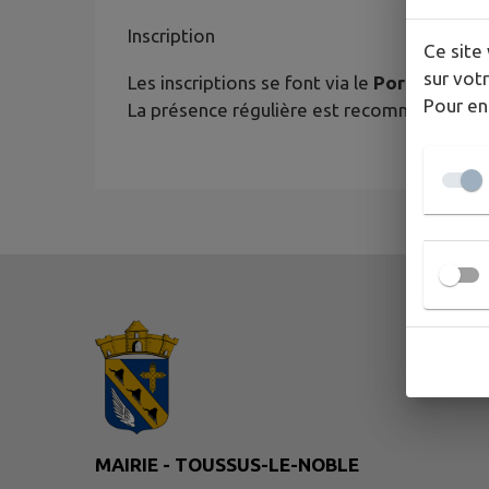
Inscription
Ce site 
sur votr
Les inscriptions se font via le
Portail Famil
Pour en
La présence régulière est recommandée afi
MAIRIE - TOUSSUS-LE-NOBLE