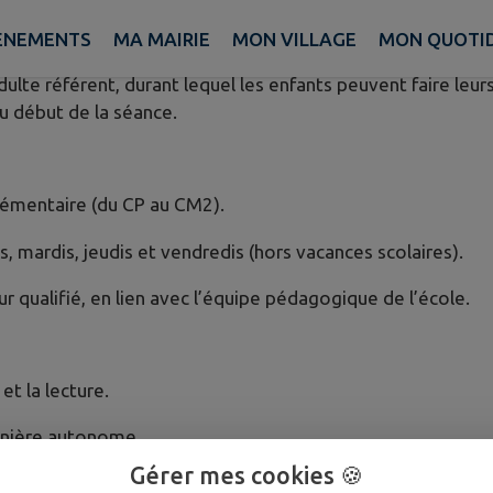
ÈNEMENTS
MA MAIRIE
MON VILLAGE
MON QUOTI
de l’école élémentaire après la classe.
dulte référent, durant lequel les enfants peuvent faire leu
u début de la séance.
élémentaire (du CP au CM2).
s, mardis, jeudis et vendredis (hors vacances scolaires).
r qualifié, en lien avec l’équipe pédagogique de l’école.
et la lecture.
manière autonome.
Gérer mes cookies 🍪
la journée d’école et le retour en famille.