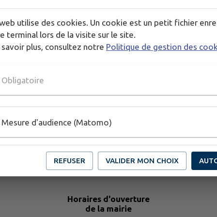
web utilise des cookies. Un cookie est un petit fichier enre
e terminal lors de la visite sur le site.
le
.
 savoir plus, consultez notre
Politique de gestion des coo
n d’assurer un rythme stable aux enfants.
Obligatoire
Mesure d'audience (Matomo)
REFUSER
VALIDER MON CHOIX
AUT
Horaires d'ouverture
de la mairie