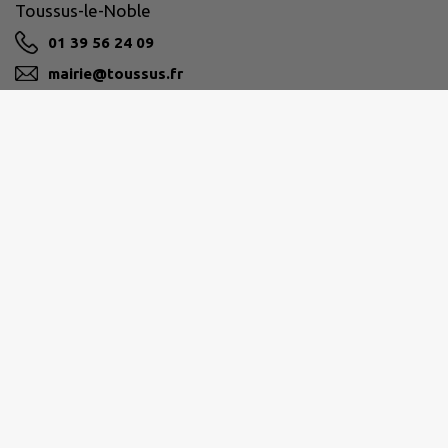
Toussus-le-Noble
01 39 56 24 09
mairie@toussus.fr
M'Y RENDRE
www.mairie-toussus.fr
Horaires d'ouverture
de la mairie
Accueil physique et téléphonique :