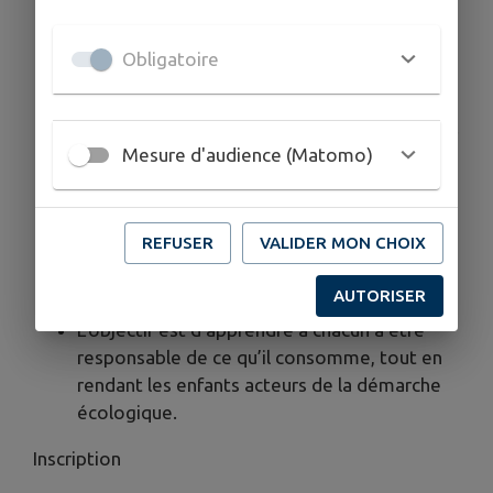
où elle aura lieu.
Obligatoire
Ce jour-là, ils s’engagent à
terminer ce qu’ils
ont eux-mêmes choisi de se servir
, afin de
limiter au maximum les déchets alimentaires.
Mesure d'audience (Matomo)
Cette démarche est accompagnée par des
échanges pédagogiques pour expliquer le
sens de l’action :
mieux gérer son assiette,
REFUSER
VALIDER MON CHOIX
goûter les aliments et réduire le
gaspillage
.
AUTORISER
L’objectif est d’apprendre à chacun à être
responsable de ce qu’il consomme, tout en
rendant les enfants acteurs de la démarche
écologique.
Inscription