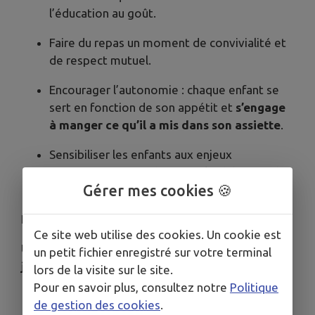
l’éducation au goût.
Faire du repas un moment de convivialité et
de respect mutuel.
Encourager l’autonomie : chaque enfant se
sert en fonction de son appétit et
s’engage
à manger ce qu’il a mis dans son assiette
.
Sensibiliser les enfants aux enjeux
environnementaux à travers la réduction du
Gérer mes cookies 🍪
gaspillage.
La Journée « Zéro Déchet »
Ce site web utilise des cookies. Un cookie est
Une fois par période, le centre organise une
un petit fichier enregistré sur votre terminal
journée zéro déchet
.
lors de la visite sur le site.
Pour en savoir plus, consultez notre
Politique
Les enfants sont associés en amont : ils
de gestion des cookies
.
votent collectivement
pour décider du jour