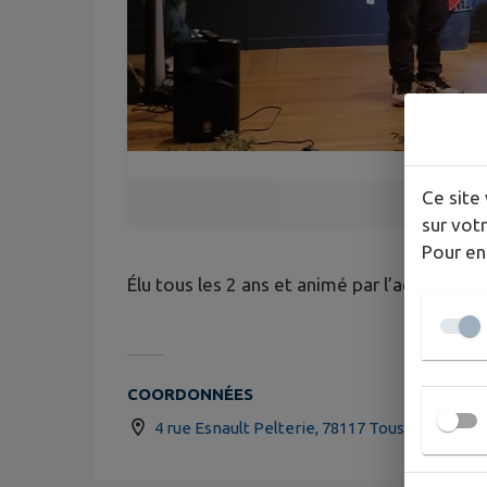
Ce site 
sur votr
Pour en
Élu tous les 2 ans et animé par l’accueil de 
COORDONNÉES
4 rue Esnault Pelterie, 78117 Toussus le Nob