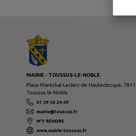
MAIRIE - TOUSSUS-LE-NOBLE
Place Maréchal-Leclerc-de-Hauteclocque, 781
Toussus-le-Noble
01 39 56 24 09
mairie@toussus.fr
M'Y RENDRE
www.mairie-toussus.fr