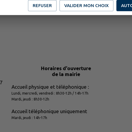
REFUSER
VALIDER MON CHOIX
AUT
Horaires d'ouverture
de la mairie
17
Accueil physique et téléphonique :
Lundi, mercredi, vendredi : 8h30-12h / 14h-17h
Mardi, jeudi : 8h30-12h
Accueil téléphonique uniquement
Mardi, jeudi : 14h-17h