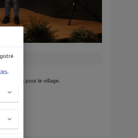
gistré
kies
.
es projets pour le village.