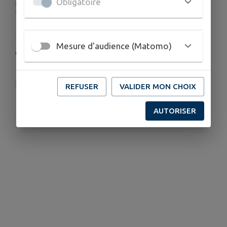
Obligatoire
Lundi, mardi, jeudi et vendredi
16h30-18h00
Mesure d'audience (Matomo)
COORDONNÉES
4 Bis rue Esnault Pelterie, 78117 Toussus le Noble
0781787u@ac-versailles.fr
REFUSER
VALIDER MON CHOIX
01 39 56 19 81
AUTORISER
01 39 51 56 12