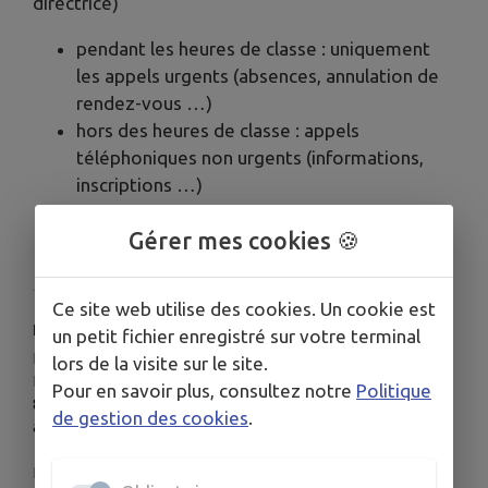
directrice)
pendant les heures de classe : uniquement
les appels urgents (absences, annulation de
rendez-vous …)
hors des heures de classe : appels
téléphoniques non urgents (informations,
inscriptions …)
Gérer mes cookies 🍪
Ce site web utilise des cookies. Un cookie est
HORAIRES
un petit fichier enregistré sur votre terminal
Ecole :
lors de la visite sur le site.
Lundi, mardi, jeudi et vendredi
Pour en savoir plus, consultez notre
Politique
8h30-11h30 et 13h30-16h30
de gestion des cookies
.
accueil des élèves 10 min avant l'heure
Etude: