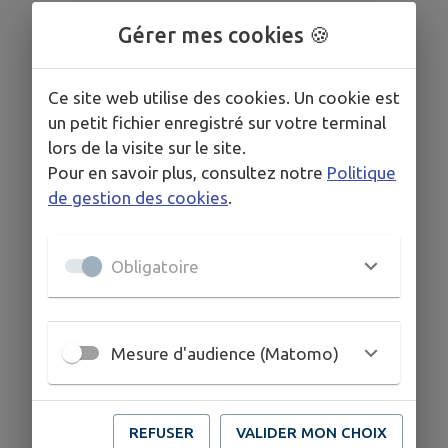
partenaires alizé autres que celles du réseau SEY
Gérer mes cookies 🍪
ma borne.
Pour tout savoir sur les tarifs en occasionnel ou
Ce site web utilise des cookies. Un cookie est
par abonnement, rdv
un petit fichier enregistré sur votre terminal
sur
https://alizecharge.com/partenaires/sey/#ta
lors de la visite sur le site.
rifs
Pour en savoir plus, consultez notre
Politique
de gestion des cookies
.
COORDONNÉES
Obligatoire
alizecharge.com/partenaires/sey/
Mesure d'audience (Matomo)
REFUSER
VALIDER MON CHOIX