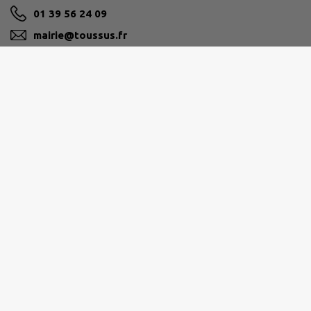
01 39 56 24 09
mairie@toussus.fr
M'Y RENDRE
www.mairie-toussus.fr
Horaires d'ouverture
de la mairie
Accueil physique et téléphonique :
Lundi, mercredi, vendredi : 8h30-12h / 14h-17h