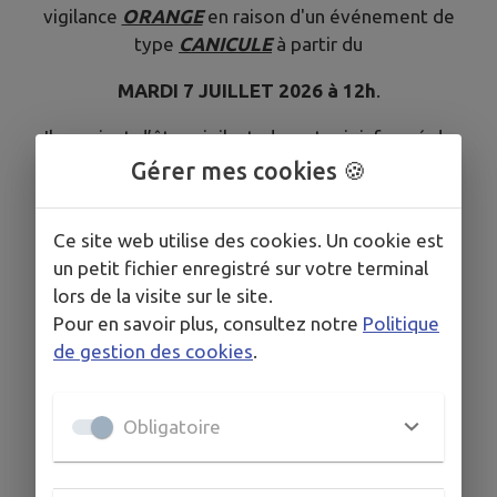
vigilance
ORANGE
en raison d'un événement de
type
CANICULE
à partir du
MARDI 7 JUILLET 2026 à 12h
.
Il convient d’être vigilant, de se tenir informé de
l’évolution météorologique et de respecter les
Gérer mes cookies 🍪
conseils émis.
Vous trouverez ci-joint le bulletin d’expertise
Ce site web utilise des cookies. Un cookie est
locale d’alerte météorologique (BELAM) relatif à
un petit fichier enregistré sur votre terminal
la période de fortes chaleurs.
lors de la visite sur le site.
Pour en savoir plus, consultez notre
Politique
Nous vous remercions pour votre grande
de gestion des cookies
.
vigilance.
Cordialement.
Obligatoire
Télécharger la pièce jointe