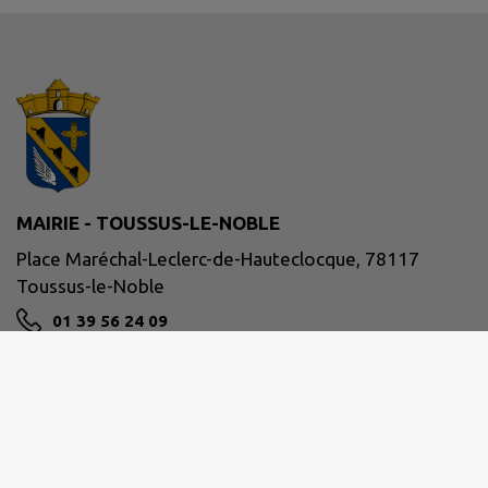
MAIRIE - TOUSSUS-LE-NOBLE
Place Maréchal-Leclerc-de-Hauteclocque, 78117
Toussus-le-Noble
01 39 56 24 09
mairie@toussus.fr
M'Y RENDRE
www.mairie-toussus.fr