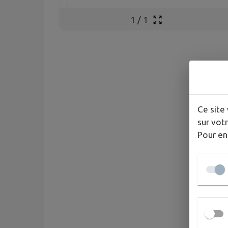
1
/
1
Ce site 
sur votr
Pour en