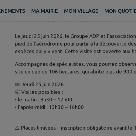
L’AÉRODROME DE TOUSSUS – PA
ÈNEMENTS
MA MAIRIE
MON VILLAGE
MON QUOTI
Publié le mardi 02 juin 2026 - Toussus-le-Noble
Le jeudi 25 juin 2026, le Groupe ADP et l’associatio
pied de l’aérodrome pour partir à la découverte de
espèces qui y vivent. Cette visite est ouverte aux h
Accompagnés de spécialistes, vous pourrez observer
site unique de 106 hectares, qui abrite plus de 900
📅 Jeudi 25 juin 2026
🕣 Visites possibles :
• le matin : 8h30 – 12h00
• l’après-midi : 13h30 – 16h00
⚠️ Places limitées – inscription obligatoire avant le 1