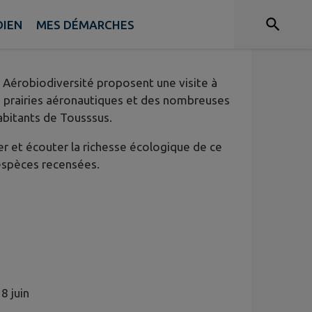
RIS-SACLAY-VERSAILLES !
DIEN
MES DÉMARCHES
n Aérobiodiversité proposent une visite à
s prairies aéronautiques et des nombreuses
abitants de Tousssus.
 et écouter la richesse écologique de ce
 espèces recensées.
8 juin