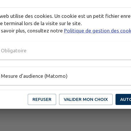
Publié par AOCT
web utilise des cookies. Un cookie est un petit fichier enre
PLUS D'INFORMATIONS
e terminal lors de la visite sur le site.
http://aoct.free.fr/
 savoir plus, consultez notre
Politique de gestion des coo
Obligatoire
Mesure d'audience (Matomo)
REFUSER
VALIDER MON CHOIX
AUT