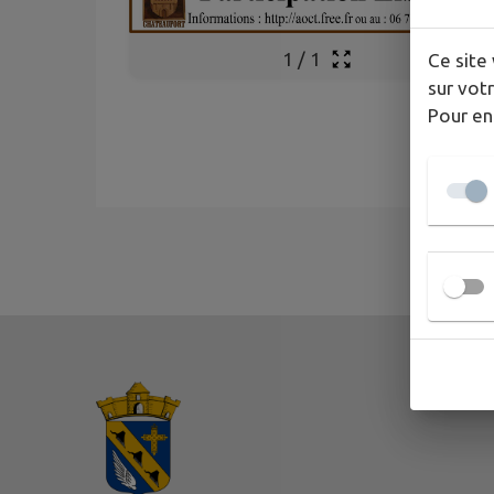
1
/
1
Ce site 
sur votr
Pour en