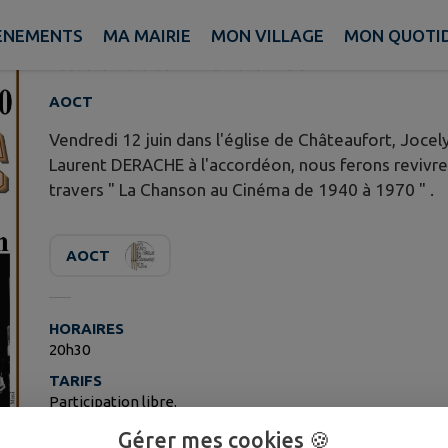
1970
ÈNEMENTS
MA MAIRIE
MON VILLAGE
MON QUOTI
Publié le mercredi 27 mai 2026 - AOCT
AOCT
Vendredi 12 juin dans l'église de Châteaufort, Joc
Laurent DERACHE à l'accordéon, nous ferons revivr
travers " La Chanson au Cinéma de 1940 à 1970 " .
AOCT
HORAIRES
20h30
TARIFS
Participation libre.
Gérer mes cookies 🍪