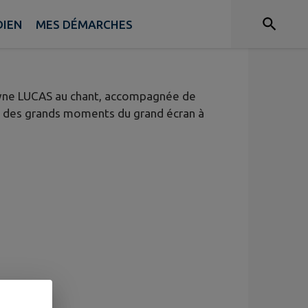
DIEN
MES DÉMARCHES
elyne LUCAS au chant, accompagnée de
e des grands moments du grand écran à