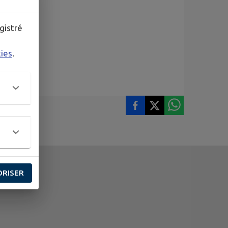
gistré
kies
.
ORISER